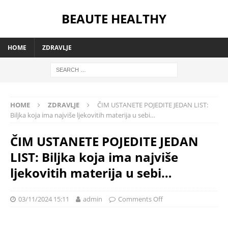
BEAUTE HEALTHY
HOME
ZDRAVLJE
HOME
ZDRAVLJE
ČIM USTANETE POJEDITE JEDAN LIST:
Biljka koja ima najviše ljekovitih materija u sebi…
ČIM USTANETE POJEDITE JEDAN
LIST: Biljka koja ima najviše
ljekovitih materija u sebi…
03/11/2024 15:11
admin
Comments Off