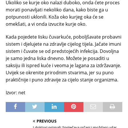
Ukoliko se kurje oko nalazi duboko, onda ćete proces
morati ponavljati nekoliko dana, kako biste ga u
potpunosti uklonili. Koža oko kurjeg oka će se
omekšati, a vi onda izvucite kurje oko.
Kada pojedete Iisku čuvarkuće, poboljšavate probavni
sistem i djelujete na zdravlje cijelog tijela. Jačate imuni
sistem i čuvate se od predstojećih infekcija. Dovoljna
je samo jedna Iiska dnevno. Možete je posaditi u
saksiju ili ispred kuće i veoma je lagana za izdržavanje.
Uvijek se okrenite prirodnim stvarima, jer su puno
praktičnije i puno zdravije za cijelo stanje organizma.
Izvor: net
PREVIOUS
I doktori priznali: Spriječava srčani i moždani udar,