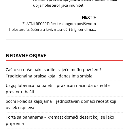
ubija holesterol, jača imunitet..
NEXT
ZLATNI RECEPT: Recite zbogom povišenom
holesterolu, šećeru u krvi, masnoći i trigliceridima…
NEDAVNE OBJAVE
Zašto su naše bake sadile cvijeće među povrćem?
Tradicionalna praksa koja i danas ima smisla
Uzgoj lubenica na paleti – praktičan način da uštedite
prostor u bašti
Sočni kolač sa kajsijama – jednostavan domaći recept koji
uvijek uspijeva
Torta sa bananama – kremast domaći desert koji se lako
priprema