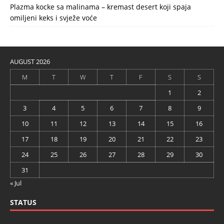
Plazma kocke sa malinama – kremast desert koji spaja
omiljeni keks i svježe voće
AUGUST 2026
M
T
W
T
F
S
S
1
2
3
4
5
6
7
8
9
10
11
12
13
14
15
16
17
18
19
20
21
22
23
24
25
26
27
28
29
30
31
« Jul
STATUS