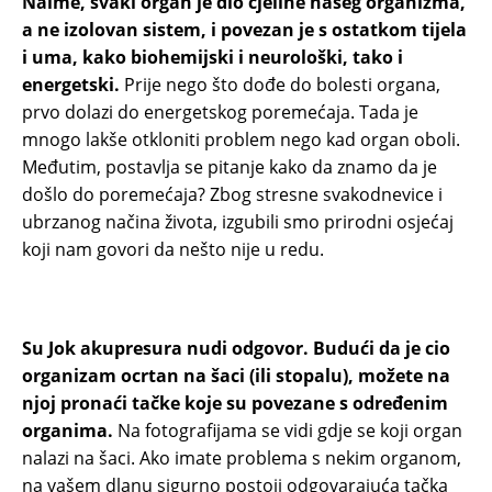
Naime, svaki organ je dio cjeline našeg organizma,
a ne izolovan sistem, i povezan je s ostatkom tijela
i uma, kako biohemijski i neurološki, tako i
energetski.
Prije nego što dođe do bolesti organa,
prvo dolazi do energetskog poremećaja. Tada je
mnogo lakše otkloniti problem nego kad organ oboli.
Međutim, postavlja se pitanje kako da znamo da je
došlo do poremećaja? Zbog stresne svakodnevice i
ubrzanog načina života, izgubili smo prirodni osjećaj
koji nam govori da nešto nije u redu.
Su Jok akupresura nudi odgovor. Budući da je cio
organizam ocrtan na šaci (ili stopalu), možete na
njoj pronaći tačke koje su povezane s određenim
organima.
Na fotografijama se vidi gdje se koji organ
nalazi na šaci. Ako imate problema s nekim organom,
na vašem dlanu sigurno postoji odgovarajuća tačka