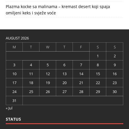
Plazma kocke sa malinama – kremast desert koji spaja
omiljeni keks i svježe voće
AUGUST 2026
M
T
W
T
F
S
S
1
2
3
4
5
6
7
8
9
10
11
12
13
14
15
16
17
18
19
20
21
22
23
24
25
26
27
28
29
30
31
« Jul
STATUS