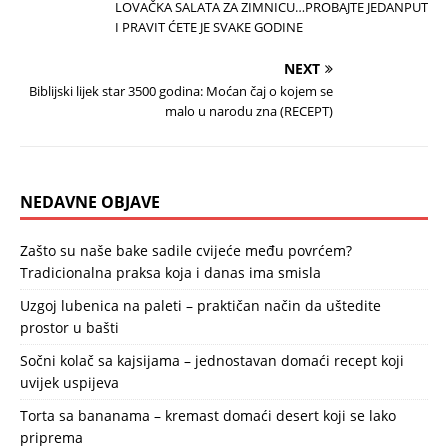
LOVAČKA SALATA ZA ZIMNICU…PROBAJTE JEDANPUT
I PRAVIT ĆETE JE SVAKE GODINE
NEXT
Biblijski lijek star 3500 godina: Moćan čaj o kojem se
malo u narodu zna (RECEPT)
NEDAVNE OBJAVE
Zašto su naše bake sadile cvijeće među povrćem?
Tradicionalna praksa koja i danas ima smisla
Uzgoj lubenica na paleti – praktičan način da uštedite
prostor u bašti
Sočni kolač sa kajsijama – jednostavan domaći recept koji
uvijek uspijeva
Torta sa bananama – kremast domaći desert koji se lako
priprema