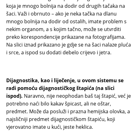
koja je mnogo bolnija na dodir od drugih tačaka na
šaci. Važi i obrnuto – ako je neka tačka na dlanu
mnogo bolnija na dodir od ostalih, imate problem s
nekim organom, a s kojim tačno, može se utvrditi
preko korespondencije prikazane na fotografijama.
Na slici iznad prikazano je gdje se na šaci nalaze pluća
i srce, a ispod su dodati debelo crijevo i jetra.
Dijagnostika, kao i liječenje, u ovom sistemu se
radi pomoću dijagnostičkog štapića (na slici
ispod).
Naravno, nije neophodan baš taj štapić, već je
potrebno naći bilo kakav špicast, ali ne oštar,
predmet. Može da posluži i prazna hemijska olovka, a
najsličniji predmet dijagnostičkom štapiću, koji
vjerovatno imate u kući, jeste heklica.