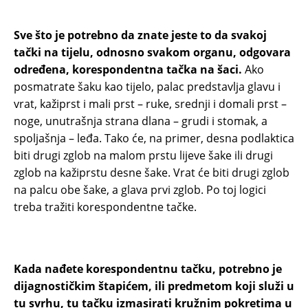
Sve što je potrebno da znate jeste to da svakoj
tački na tijelu, odnosno svakom organu, odgovara
određena, korespondentna tačka na šaci.
Ako
posmatrate šaku kao tijelo, palac predstavlja glavu i
vrat, kažiprst i mali prst – ruke, srednji i domali prst –
noge, unutrašnja strana dlana – grudi i stomak, a
spoljašnja – leđa. Tako će, na primer, desna podlaktica
biti drugi zglob na malom prstu lijeve šake ili drugi
zglob na kažiprstu desne šake. Vrat će biti drugi zglob
na palcu obe šake, a glava prvi zglob. Po toj logici
treba tražiti korespondentne tačke.
Kada nađete korespondentnu tačku, potrebno je
dijagnostičkim štapićem, ili predmetom koji služi u
tu svrhu, tu tačku izmasirati kružnim pokretima u