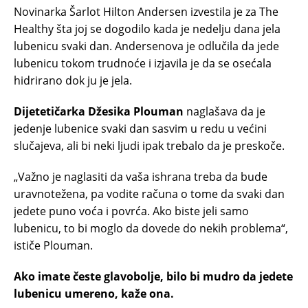
Novinarka Šarlot Hilton Andersen izvestila je za The
Healthy šta joj se dogodilo kada je nedelju dana jela
lubenicu svaki dan. Andersenova je odlučila da jede
lubenicu tokom trudnoće i izjavila je da se osećala
hidrirano dok ju je jela.
Dijetetičarka Džesika Plouman
naglašava da je
jedenje lubenice svaki dan sasvim u redu u većini
slučajeva, ali bi neki ljudi ipak trebalo da je preskoče.
„Važno je naglasiti da vaša ishrana treba da bude
uravnotežena, pa vodite računa o tome da svaki dan
jedete puno voća i povrća. Ako biste jeli samo
lubenicu, to bi moglo da dovede do nekih problema“,
ističe Plouman.
Ako imate česte glavobolje, bilo bi mudro da jedete
lubenicu umereno, kaže ona.