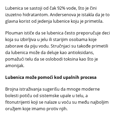
Lubenica se sastoji od čak 92% vode, što je čini
izuzetno hidratantom. Andersenova je istakla da je to
glavna korist od jedenja lubenice koju je primetila.
Plouman ističe da se lubenica često preporučuje deci
koja su izbirljiva u jelu ili starijim osobama koje
zaborave da piju vodu. Stručnjaci su takođe primetili
da lubenica može da deluje kao antioksidans,
pomažući telu da se oslobodi toksina kao što je
amonijak.
Lubenica može pomoći kod upalnih procesa
Brojna istraživanja sugerišu da mnoge moderne
bolesti potiču od sistemske upale u telu, a
fitonutrijenti koji se nalaze u voću su među najboljim
oružjem koje imamo protiv njih.