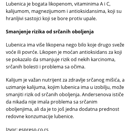
Lubenica je bogata likopenom, vitaminima A i C,
kalijumom, magnezijumom i antioksidansima, koji su
hranljivi sastojci koji se bore protiv upale.
Smanjenje rizika od srčanih oboljenja
Lubenica ima više likopena nego bilo koje drugo sveže
voće ili povrće. Likopen je moćan antioksidans za koji
se pokazalo da smanjuje rizik od nekih karcinoma,
srčanih bolesti i problema sa očima.
Kalijum je važan nutrijent za zdravlje srčanog mišića, a
uzimanje kalijuma, kojim lubenica ima u izobilju, može
smanjiti rizik od srčanih oboljenja. Andersenova ističe
da nikada nije imala problema sa srčanim
oboljenjima, ali da je to još jedna dodatna prednost
redovne konzumacije lubenice.
Izvor: espreso.co.rs