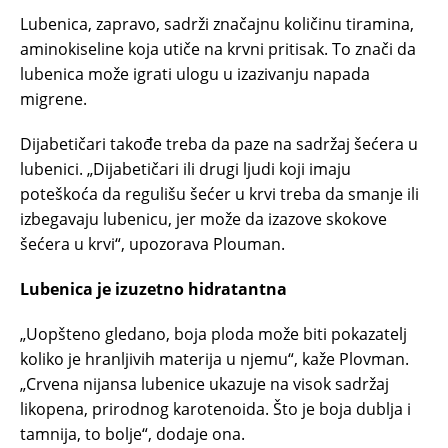
Lubenica, zapravo, sadrži značajnu količinu tiramina,
aminokiseline koja utiče na krvni pritisak. To znači da
lubenica može igrati ulogu u izazivanju napada
migrene.
Dijabetičari takođe treba da paze na sadržaj šećera u
lubenici. „Dijabetičari ili drugi ljudi koji imaju
poteškoća da regulišu šećer u krvi treba da smanje ili
izbegavaju lubenicu, jer može da izazove skokove
šećera u krvi“, upozorava Plouman.
Lubenica je izuzetno hidratantna
„Uopšteno gledano, boja ploda može biti pokazatelj
koliko je hranljivih materija u njemu“, kaže Plovman.
„Crvena nijansa lubenice ukazuje na visok sadržaj
likopena, prirodnog karotenoida. Što je boja dublja i
tamnija, to bolje“, dodaje ona.