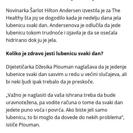
Novinarka Šarlot Hilton Andersen izvestila je za The
Healthy šta joj se dogodilo kada je nedelju dana jela
lubenicu svaki dan. Andersenova je odlučila da jede
lubenicu tokom trudnoće i izjavila je da se osećala
hidrirano dok ju je jela.
Koliko je zdravo jesti lubenicu svaki dan?
Dijetetičarka Džesika Plouman naglašava da je jedenje
lubenice svaki dan sasvim u redu u većini slučajeva, ali
bi neki ljudi ipak trebalo da je preskoče.
„Važno je naglasiti da vaša ishrana treba da bude
uravnotežena, pa vodite računa o tome da svaki dan
jedete puno voća i povrća. Ako biste jeli samo
lubenicu, to bi moglo da dovede do nekih problema“,
ističe Plouman.