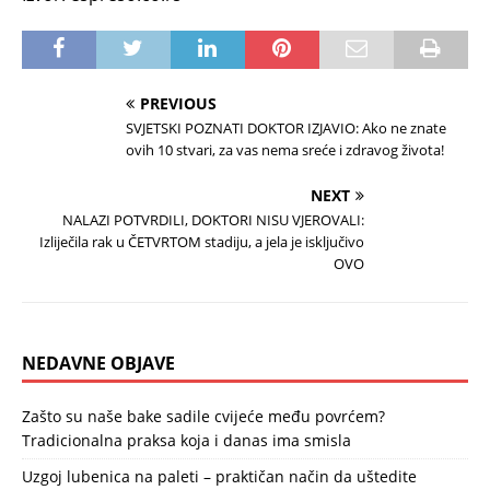
PREVIOUS
SVJETSKI POZNATI DOKTOR IZJAVIO: Ako ne znate
ovih 10 stvari, za vas nema sreće i zdravog života!
NEXT
NALAZI POTVRDILI, DOKTORI NISU VJEROVALI:
Izliječila rak u ČETVRTOM stadiju, a jela je isključivo
OVO
NEDAVNE OBJAVE
Zašto su naše bake sadile cvijeće među povrćem?
Tradicionalna praksa koja i danas ima smisla
Uzgoj lubenica na paleti – praktičan način da uštedite