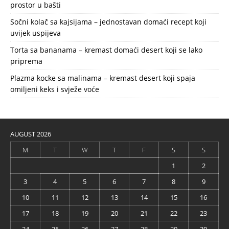
prostor u bašti
Sočni kolač sa kajsijama – jednostavan domaći recept koji
uvijek uspijeva
Torta sa bananama – kremast domaći desert koji se lako
priprema
Plazma kocke sa malinama – kremast desert koji spaja
omiljeni keks i svježe voće
AUGUST 2026
M
T
W
T
F
S
S
1
2
3
4
5
6
7
8
9
10
11
12
13
14
15
16
17
18
19
20
21
22
23
24
25
26
27
28
29
30