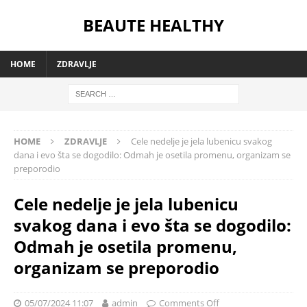
BEAUTE HEALTHY
HOME
ZDRAVLJE
HOME
ZDRAVLJE
Cele nedelje je jela lubenicu svakog
dana i evo šta se dogodilo: Odmah je osetila promenu, organizam se
preporodio
Cele nedelje je jela lubenicu
svakog dana i evo šta se dogodilo:
Odmah je osetila promenu,
organizam se preporodio
05/07/2024 11:07
admin
Comments Off