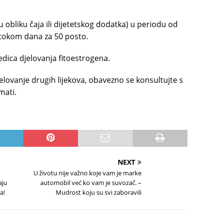
 obliku čaja ili dijetetskog dodatka) u periodu od
tokom dana za 50 posto.
jedica djelovanja fitoestrogena.
elovanje drugih lijekova, obavezno se konsultujte s
mati.
NEXT
U životu nije važno koje vam je marke
aju
automobil već ko vam je suvozač. –
a!
Mudrost koju su svi zaboravili