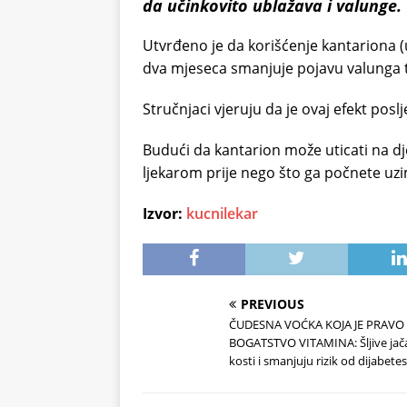
da učinkovito ublažava i valunge.
Utvrđeno je da korišćenje kantariona (u
dva mjeseca smanjuje pojavu valunga 
Stručnjaci vjeruju da je ovaj efekt posl
Budući da kantarion može uticati na dj
ljekarom prije nego što ga počnete uzi
Izvor:
kucnilekar
PREVIOUS
ČUDESNA VOĆKA KOJA JE PRAVO
BOGATSTVO VITAMINA: Šljive jač
kosti i smanjuju rizik od dijabetes