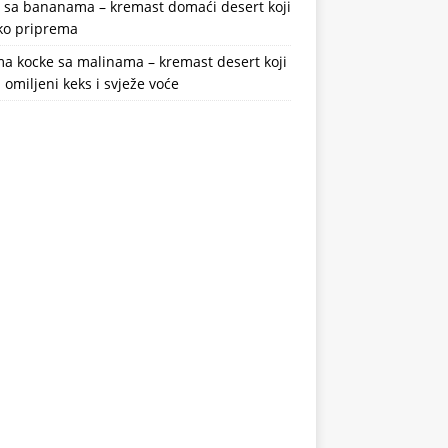
a sa bananama – kremast domaći desert koji
ako priprema
a kocke sa malinama – kremast desert koji
 omiljeni keks i svježe voće