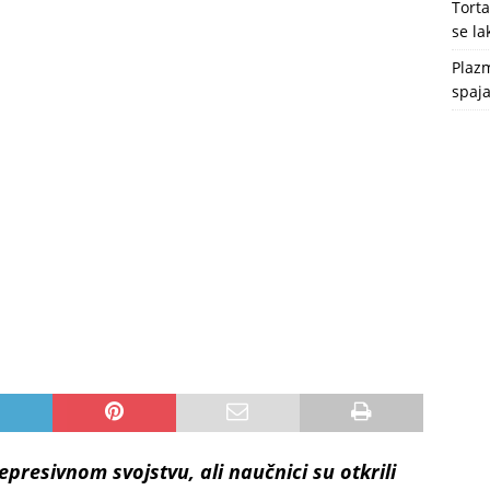
Tort
se l
Plazm
spaja
epresivnom svojstvu, ali naučnici su otkrili