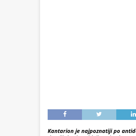
svježe voće
ZDRAVLJE
Kantarion je najpoznatiji po antid