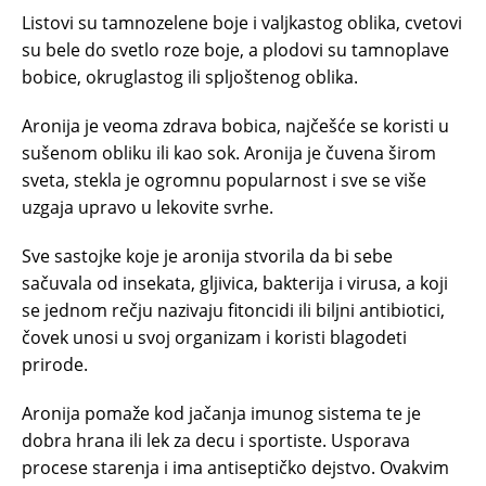
Listovi su tamnozelene boje i valjkastog oblika, cvetovi
su bele do svetlo roze boje, a plodovi su tamnoplave
bobice, okruglastog ili spljoštenog oblika.
Aronija je veoma zdrava bobica, najčešće se koristi u
sušenom obliku ili kao sok. Aronija je čuvena širom
sveta, stekla je ogromnu popularnost i sve se više
uzgaja upravo u lekovite svrhe.
Sve sastojke koje je aronija stvorila da bi sebe
sačuvala od insekata, gljivica, bakterija i virusa, a koji
se jednom rečju nazivaju fitoncidi ili biljni antibiotici,
čovek unosi u svoj organizam i koristi blagodeti
prirode.
Aronija pomaže kod jačanja imunog sistema te je
dobra hrana ili lek za decu i sportiste. Usporava
procese starenja i ima antiseptičko dejstvo. Ovakvim