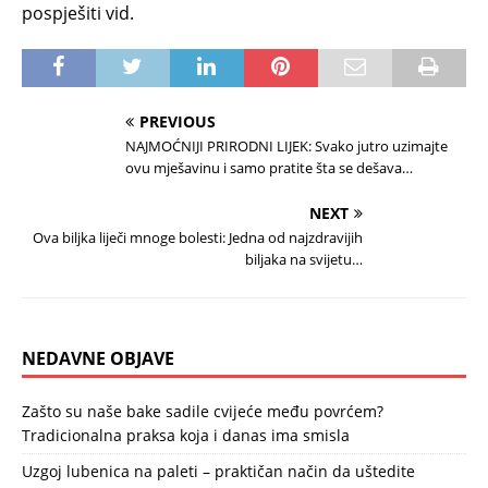
pospješiti vid.
PREVIOUS
NAJMOĆNIJI PRIRODNI LIJEK: Svako jutro uzimajte
ovu mješavinu i samo pratite šta se dešava…
NEXT
Ova biljka liječi mnoge bolesti: Jedna od najzdravijih
biljaka na svijetu…
NEDAVNE OBJAVE
Zašto su naše bake sadile cvijeće među povrćem?
Tradicionalna praksa koja i danas ima smisla
Uzgoj lubenica na paleti – praktičan način da uštedite