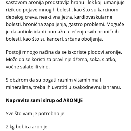
sastavom aronija predstavlja hranu i lek koji umanjuje
rizik od pojave mnogih bolesti, kao što su karcinom
debelog creva, neaktivna jetra, kardiovaskularne
bolesti, hronična zapaljenja, gastro problemi. Moguće
je da antioksidanti pomažu u lečenju svih hroničnih
bolesti, kao što su kanceri, srčana oboljenja.
Postoji mnogo načina da se iskoriste plodovi aronije.
Može da se koristi za pravljnje džema, soka, slatko,
voćne salate ili vino.
S obzirom da su bogati raznim vitaminima I
mineralima, treba ih uvrstiti u svakodnevnu ishranu.
Napravite sami sirup od ARONIJE
Sve što vam je potrebno je:
2 kg bobica aronije