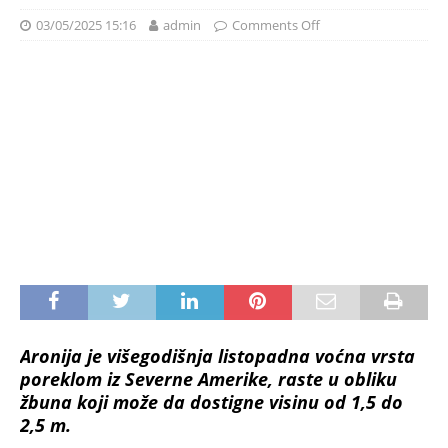
03/05/2025 15:16
admin
Comments Off
Aronija je višegodišnja listopadna voćna vrsta
poreklom iz Severne Amerike, raste u obliku
žbuna koji može da dostigne visinu od 1,5 do
2,5 m.