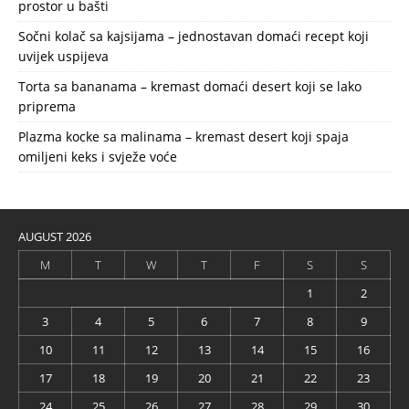
prostor u bašti
Sočni kolač sa kajsijama – jednostavan domaći recept koji
uvijek uspijeva
Torta sa bananama – kremast domaći desert koji se lako
priprema
Plazma kocke sa malinama – kremast desert koji spaja
omiljeni keks i svježe voće
AUGUST 2026
M
T
W
T
F
S
S
1
2
3
4
5
6
7
8
9
10
11
12
13
14
15
16
17
18
19
20
21
22
23
24
25
26
27
28
29
30