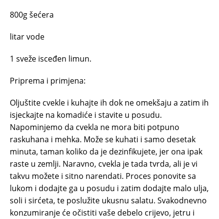
800g šećera
litar vode
1 sveže isceđen limun.
Priprema i primjena:
Oljuštite cvekle i kuhajte ih dok ne omekšaju a zatim ih
isjeckajte na komadiće i stavite u posudu.
Napominjemo da cvekla ne mora biti potpuno
raskuhana i mehka. Može se kuhati i samo desetak
minuta, taman koliko da je dezinfikujete, jer ona ipak
raste u zemlji. Naravno, cvekla je tada tvrda, ali je vi
takvu možete i sitno narendati. Proces ponovite sa
lukom i dodajte ga u posudu i zatim dodajte malo ulja,
soli i sirćeta, te poslužite ukusnu salatu. Svakodnevno
konzumiranje će očistiti vaše debelo crijevo, jetru i