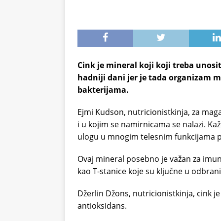
Cink je mineral koji koji treba unos
hadniji dani jer je tada organizam m
bakterijama.
Ejmi Kudson, nutricionistkinja, za maga
i u kojim se namirnicama se nalazi. Kaže
ulogu u mnogim telesnim funkcijama po
Ovaj mineral posebno je važan za imunit
kao T-stanice koje su ključne u odbran
Džerlin Džons, nutricionistkinja, cink j
antioksidans.