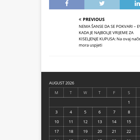
PREVIOUS
NEMA ŠANSE DA SE POKVARI – 
KADA JE NAJBOLJE VRIJEME ZA
KISELJENJE KUPUSA: Na ovaj nači
mora uspjeti
AUGUST 2026
M
T
W
T
F
S
1
3
4
5
6
7
8
10
11
12
13
14
15
17
18
19
20
21
22