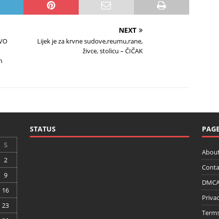
NEXT
EVO
Lijek je za krvne sudove,reumu,rane,
živce, stolicu – ČIČAK
n
STATUS
PAG
S
About
2
Conta
9
DMCA 
16
Privac
23
Terms