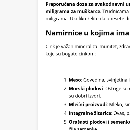
Preporučena doza za svakodnevni un
miligrama za muškarce
. Trudnicama 
miligrama. Ukoliko želite da unesete do
Namirnice u kojima ima
Cink je važan mineral za imunitet, zdrav
koje su bogate cinkom:
Meso
: Govedina, svinjetina i
Morski plodovi
: Ostrige su
su dobri izvori.
Mlečni proizvodi
: Mleko, si
Integralne žitarice
: Ovas, p
Orašasti plodovi i semenk
čija semenke.