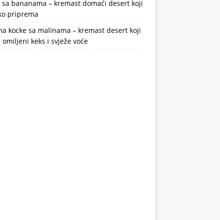
a sa bananama – kremast domaći desert koji
ako priprema
a kocke sa malinama – kremast desert koji
 omiljeni keks i svježe voće