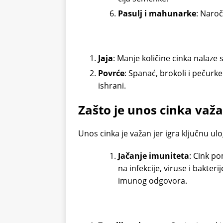
Pasulj i mahunarke
: Naroč
Jaja
: Manje količine cinka nalaze s
Povrće
: Spanać, brokoli i pečurk
ishrani.
Zašto je unos cinka važ
Unos cinka je važan jer igra ključnu u
Jačanje imuniteta
: Cink p
na infekcije, viruse i bakte
imunog odgovora.