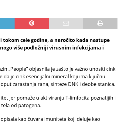
iti tokom cele godine, a naročito kada nastupe
nogo više podložniji virusnim infekcijama i
zin „People“ objasnila je zašto je važno unositi cink
 da je cink esencijalni mineral koji ima ključnu
put zarastanja rana, sinteze DNK i deobe stanica.
et jer pomaže u aktiviranju T-limfocita poznatijih i
i tela od patogena.
e opisala kao čuvara imuniteta koji deluje kao