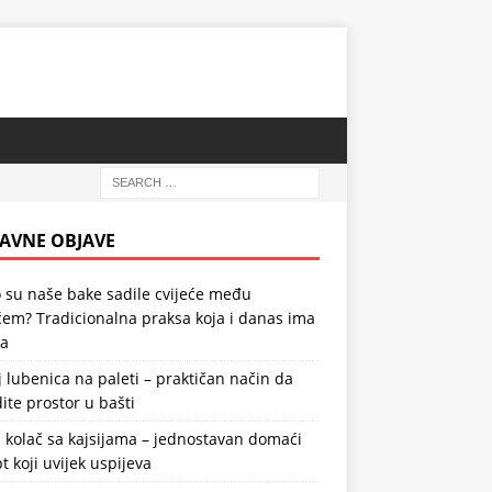
AVNE OBJAVE
 su naše bake sadile cvijeće među
em? Tradicionalna praksa koja i danas ima
la
 lubenica na paleti – praktičan način da
ite prostor u bašti
 kolač sa kajsijama – jednostavan domaći
t koji uvijek uspijeva