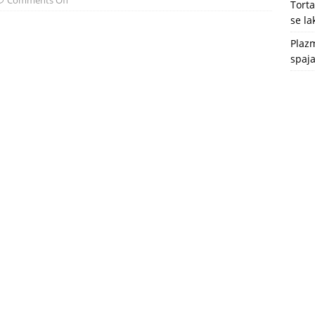
Comments Off
Tort
se l
Plazm
spaja