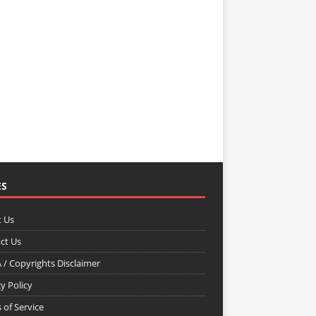
ES
 Us
ct Us
/ Copyrights Disclaimer
y Policy
 of Service