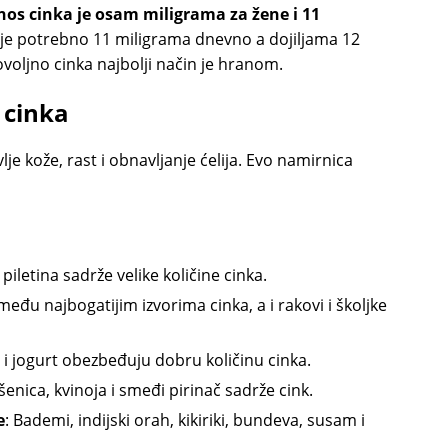
os cinka je osam miligrama za žene i 11
je potrebno 11 miligrama dnevno a dojiljama 12
voljno cinka najbolji način je hranom.
 cinka
lje kože, rast i obnavljanje ćelija. Evo namirnica
 piletina sadrže velike količine cinka.
 među najbogatijim izvorima cinka, a i rakovi i školjke
r i jogurt obezbeđuju dobru količinu cinka.
šenica, kvinoja i smeđi pirinač sadrže cink.
e
: Bademi, indijski orah, kikiriki, bundeva, susam i