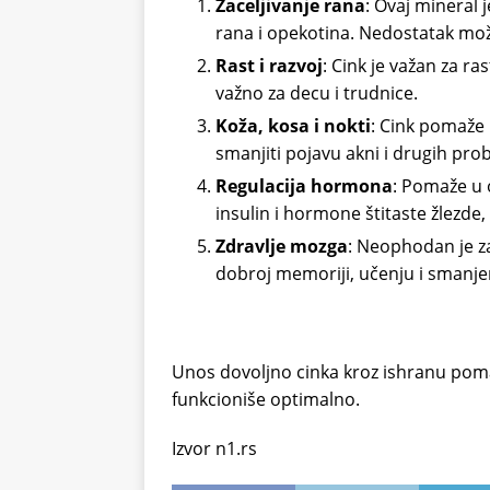
Zaceljivanje rana
: Ovaj mineral j
rana i opekotina. Nedostatak mož
Rast i razvoj
: Cink je važan za ra
važno za decu i trudnice.
Koža, kosa i nokti
: Cink pomaže 
smanjiti pojavu akni i drugih pr
Regulacija hormona
: Pomaže u 
insulin i hormone štitaste žlezde,
Zdravlje mozga
: Neophodan je za
dobroj memoriji, učenju i smanje
Unos dovoljno cinka kroz ishranu pomaž
funkcioniše optimalno.
Izvor n1.rs