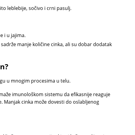
ito leblebije, sočivo i crni pasulj.
e i u jajima.
e sadrže manje količine cinka, ali su dobar dodatak
an?
logu u mnogim procesima u telu.
omaže imunološkom sistemu da efikasnije reaguje
rije. Manjak cinka može dovesti do oslabljenog