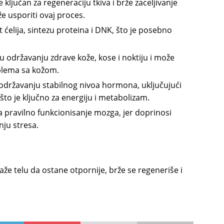
e ključan za regeneraciju tkiva i brže zaceljivanje
e usporiti ovaj proces.
st ćelija, sintezu proteina i DNK, što je posebno
u održavanju zdrave kože, kose i noktiju i može
oblema sa kožom.
održavanju stabilnog nivoa hormona, uključujući
 što je ključno za energiju i metabolizam.
 pravilno funkcionisanje mozga, jer doprinosi
nju stresa.
e telu da ostane otpornije, brže se regeneriše i